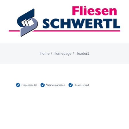
Skip
to
content
Home
Homepage
Header1