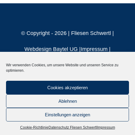
© Copyright -
2026 |
Fliesen Schwertl
|
Webdesign Baytel UG
|
Impressum
|
Datenschutzerklärung
|
Kontakt |
Cookie
Wir verwenden Cookies, um unsere Website und unseren Service zu
optimieren.
Richtlinie |
Barrierefreiheitserklärung
Cookies akzeptieren
Ablehnen
Einstellungen anzeigen
Cookie-Richtlinie
Datenschutz Fliesen Schwertl
Impressum